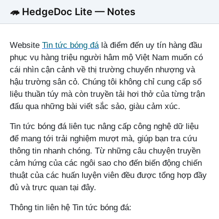
🦔 HedgeDoc Lite — Notes
Website
Tin tức bóng đá
là điểm đến uy tín hàng đầu
phục vụ hàng triệu người hâm mộ Việt Nam muốn có
cái nhìn cận cảnh về thị trường chuyển nhượng và
hậu trường sân cỏ. Chúng tôi không chỉ cung cấp số
liệu thuần túy mà còn truyền tải hơi thở của từng trận
đấu qua những bài viết sắc sảo, giàu cảm xúc.
Tin tức bóng đá liên tục nâng cấp công nghệ dữ liệu
để mang tới trải nghiệm mượt mà, giúp bạn tra cứu
thông tin nhanh chóng. Từ những câu chuyện truyền
cảm hứng của các ngôi sao cho đến biến động chiến
thuật của các huấn luyện viên đều được tổng hợp đầy
đủ và trực quan tại đây.
Thông tin liên hệ Tin tức bóng đá: