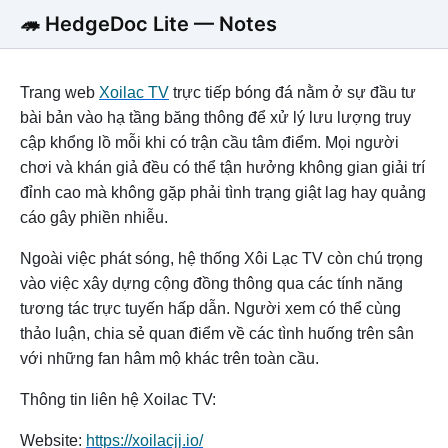
🦔 HedgeDoc Lite — Notes
Trang web
Xoilac TV
trực tiếp bóng đá nằm ở sự đầu tư
bài bản vào hạ tầng băng thông để xử lý lưu lượng truy
cập khổng lồ mỗi khi có trận cầu tâm điểm. Mọi người
chơi và khán giả đều có thể tận hưởng không gian giải trí
đỉnh cao mà không gặp phải tình trạng giật lag hay quảng
cáo gây phiền nhiễu.
Ngoài việc phát sóng, hệ thống Xôi Lạc TV còn chú trọng
vào việc xây dựng cộng đồng thông qua các tính năng
tương tác trực tuyến hấp dẫn. Người xem có thể cùng
thảo luận, chia sẻ quan điểm về các tình huống trên sân
với những fan hâm mộ khác trên toàn cầu.
Thông tin liên hệ Xoilac TV:
Website:
https://xoilacjj.io/