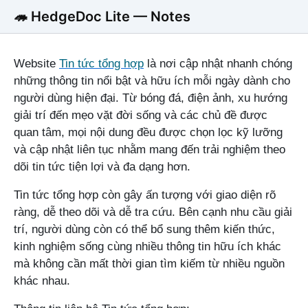
🦔 HedgeDoc Lite — Notes
Website
Tin tức tổng hợp
là nơi cập nhật nhanh chóng
những thông tin nổi bật và hữu ích mỗi ngày dành cho
người dùng hiện đại. Từ bóng đá, điện ảnh, xu hướng
giải trí đến mẹo vặt đời sống và các chủ đề được
quan tâm, mọi nội dung đều được chọn lọc kỹ lưỡng
và cập nhật liên tục nhằm mang đến trải nghiệm theo
dõi tin tức tiện lợi và đa dạng hơn.
Tin tức tổng hợp còn gây ấn tượng với giao diện rõ
ràng, dễ theo dõi và dễ tra cứu. Bên cạnh nhu cầu giải
trí, người dùng còn có thể bổ sung thêm kiến thức,
kinh nghiệm sống cùng nhiều thông tin hữu ích khác
mà không cần mất thời gian tìm kiếm từ nhiều nguồn
khác nhau.