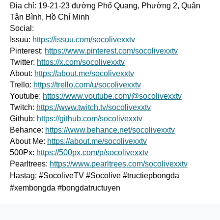
Địa chỉ: 19-21-23 đường Phổ Quang, Phường 2, Quận 
Tân Bình, Hồ Chí Minh
Social:
Issuu: 
https://issuu.com/socolivexxtv
Pinterest: 
https://www.pinterest.com/socolivexxtv
Twitter: 
https://x.com/socolivexxtv
About: 
https://about.me/socolivexxtv
Trello: 
https://trello.com/u/socolivexxtv
Youtube: 
https://www.youtube.com/@socolivexxtv
Twitch: 
https://www.twitch.tv/socolivexxtv
Github: 
https://github.com/socolivexxtv
Behance: 
https://www.behance.net/socolivexxtv
About Me: 
https://about.me/socolivexxtv
500Px: 
https://500px.com/p/socolivexxtv
Pearltrees: 
https://www.pearltrees.com/socolivexxtv
Hastag: #SocoliveTV #Socolive #tructiepbongda 
#xembongda #bongdatructuyen