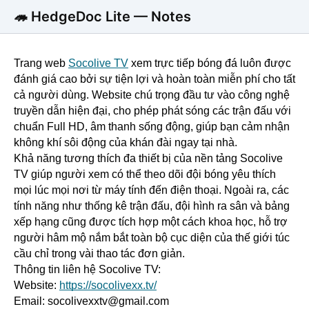
🦔 HedgeDoc Lite — Notes
Trang web
Socolive TV
 xem trực tiếp bóng đá luôn được 
đánh giá cao bởi sự tiện lợi và hoàn toàn miễn phí cho tất 
cả người dùng. Website chú trọng đầu tư vào công nghệ 
truyền dẫn hiện đại, cho phép phát sóng các trận đấu với 
chuẩn Full HD, âm thanh sống động, giúp bạn cảm nhận 
không khí sôi động của khán đài ngay tại nhà.
Khả năng tương thích đa thiết bị của nền tảng Socolive 
TV giúp người xem có thể theo dõi đội bóng yêu thích 
mọi lúc mọi nơi từ máy tính đến điện thoại. Ngoài ra, các 
tính năng như thống kê trận đấu, đội hình ra sân và bảng 
xếp hạng cũng được tích hợp một cách khoa học, hỗ trợ 
người hâm mộ nắm bắt toàn bộ cục diện của thế giới túc 
cầu chỉ trong vài thao tác đơn giản.
Thông tin liên hệ Socolive TV:
Website:
https://socolivexx.tv/
Email: socolivexxtv@gmail.com