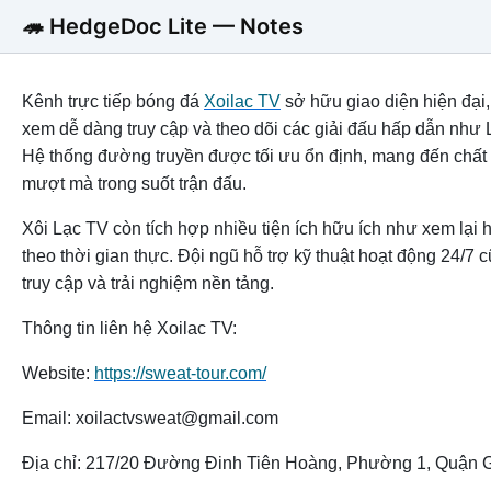
🦔 HedgeDoc Lite — Notes
Kênh trực tiếp bóng đá
Xoilac TV
sở hữu giao diện hiện đại,
xem dễ dàng truy cập và theo dõi các giải đấu hấp dẫn như L
Hệ thống đường truyền được tối ưu ổn định, mang đến chất 
mượt mà trong suốt trận đấu.
Xôi Lạc TV còn tích hợp nhiều tiện ích hữu ích như xem lại 
theo thời gian thực. Đội ngũ hỗ trợ kỹ thuật hoạt động 24/7
truy cập và trải nghiệm nền tảng.
Thông tin liên hệ Xoilac TV:
Website:
https://sweat-tour.com/
Email: xoilactvsweat@gmail.com
Địa chỉ: 217/20 Đường Đinh Tiên Hoàng, Phường 1, Quận G