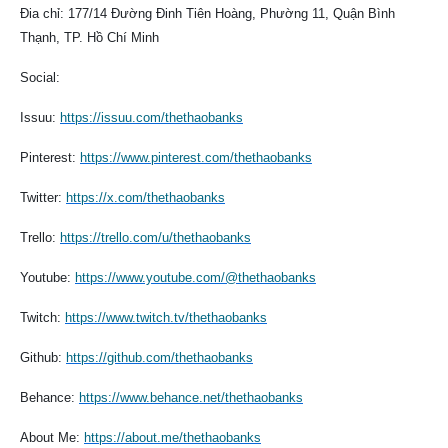
Đia chỉ: 177/14 Đường Đinh Tiên Hoàng, Phường 11, Quận Bình
Thạnh, TP. Hồ Chí Minh
Social:
Issuu:
https://issuu.com/thethaobanks
Pinterest:
https://www.pinterest.com/thethaobanks
Twitter:
https://x.com/thethaobanks
Trello:
https://trello.com/u/thethaobanks
Youtube:
https://www.youtube.com/@thethaobanks
Twitch:
https://www.twitch.tv/thethaobanks
Github:
https://github.com/thethaobanks
Behance:
https://www.behance.net/thethaobanks
About Me:
https://about.me/thethaobanks