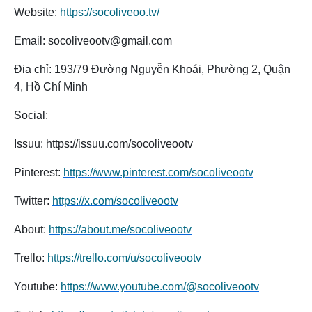
Website:
https://socoliveoo.tv/
Email: socoliveootv@gmail.com
Đia chỉ: 193/79 Đường Nguyễn Khoái, Phường 2, Quận
4, Hồ Chí Minh
Social:
Issuu: https://issuu.com/socoliveootv
Pinterest:
https://www.pinterest.com/socoliveootv
Twitter:
https://x.com/socoliveootv
About:
https://about.me/socoliveootv
Trello:
https://trello.com/u/socoliveootv
Youtube:
https://www.youtube.com/@socoliveootv