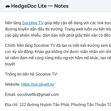
🦔 HedgeDoc Lite — Notes
Nền tảng
Socolive TV
giúp tiếp cận dễ dàng với các link trự
đường truyền dẫn đầu thị trường. Trang web luôn ưu tiên t
cáo gây phiền nhiễu, đảm bảo mỗi phút giây trên sân cỏ đều
Chính Nền tảng Socolive TV đã tạo ra một môi trường xem b
cực kỳ sôi động. Khán giả không chỉ được mãn nhãn với nh
sẻ niềm đam mê cùng hàng triệu người hâm mộ khác, tạo nê
huyết.
Thông tin liên hệ Socolive TV:
Website:
https://socolivell.tv/
Email: socolivelltv@gmail.com
Địa chỉ: 122 đường Huỳnh Tấn Phát, Phường Tân Thuận Tâ