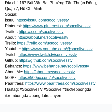
Đia chỉ: 167 Bùi Văn Ba, Phường Tân Thuận Đông, 
Quận 7, Hồ Chí Minh
Social:
Issuu: 
https://issuu.com/socolivesstv
Pinterest: 
https://www.pinterest.com/socolivesstv
Twitter: 
https://x.com/socolivesstv
About: 
https://about.me/socolivesstv
Trello: 
https://trello.com/u/socolivesstv
Youtube: 
https://www.youtube.com/@socolivesstv
Twitch: 
https://www.twitch.tv/socolivesstv
Github: 
https://github.com/socolivesstv
Behance: 
https://www.behance.net/socolivesstv
About Me: 
https://about.me/socolivesstv
500Px: 
https://500px.com/p/socolivesstv
Pearltrees: 
https://www.pearltrees.com/socolivesstv
Hastag: #SocoliveTV #Socolive #tructiepbongda 
#xembongda #bongdatructuyen