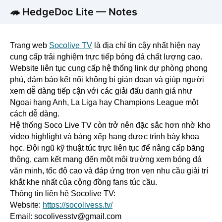
🦔 HedgeDoc Lite — Notes
Trang web
Socolive TV
 là địa chỉ tin cậy nhất hiện nay 
cung cấp trải nghiệm trực tiếp bóng đá chất lượng cao. 
Website liên tục cung cấp hệ thống link dự phòng phong 
phú, đảm bảo kết nối không bị gián đoạn và giúp người 
xem dễ dàng tiếp cận với các giải đấu danh giá như 
Ngoại hạng Anh, La Liga hay Champions League một 
cách dễ dàng.
Hệ thống Soco Live TV còn trở nên đặc sắc hơn nhờ kho 
video highlight và bảng xếp hạng được trình bày khoa 
học. Đội ngũ kỹ thuật túc trực liên tục để nâng cấp băng 
thông, cam kết mang đến một môi trường xem bóng đá 
văn minh, tốc độ cao và đáp ứng trọn vẹn nhu cầu giải trí 
khắt khe nhất của cộng đồng fans túc cầu.
Thông tin liên hệ Socolive TV:
Website:
https://socolivess.tv/
Email: socolivesstv@gmail.com