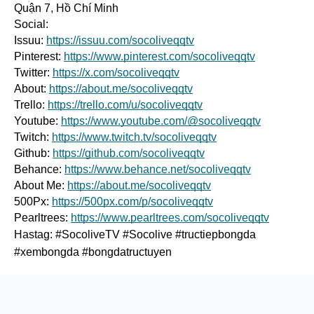
Quận 7, Hồ Chí Minh
Social:
Issuu: 
https://issuu.com/socoliveqqtv
Pinterest: 
https://www.pinterest.com/socoliveqqtv
Twitter: 
https://x.com/socoliveqqtv
About: 
https://about.me/socoliveqqtv
Trello: 
https://trello.com/u/socoliveqqtv
Youtube: 
https://www.youtube.com/@socoliveqqtv
Twitch: 
https://www.twitch.tv/socoliveqqtv
Github: 
https://github.com/socoliveqqtv
Behance: 
https://www.behance.net/socoliveqqtv
About Me: 
https://about.me/socoliveqqtv
500Px: 
https://500px.com/p/socoliveqqtv
Pearltrees: 
https://www.pearltrees.com/socoliveqqtv
Hastag: #SocoliveTV #Socolive #tructiepbongda 
#xembongda #bongdatructuyen