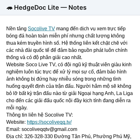
🦔 HedgeDoc Lite — Notes
Nền tảng
Socolive TV
 mang đến dịch vụ xem trực tiếp 
bóng đá hoàn toàn miễn phí nhưng chất lượng không 
thua kém truyền hình số. Hệ thống liên kết chặt chẽ với 
các nhà đài quốc tế để đảm bảo nguồn phát luôn chính 
thống và có độ phân giải cao nhất.
Website Soco Live TV, có đội ngũ kỹ thuật viên giàu kinh 
nghiệm luôn túc trực để xử lý mọi sự cố, đảm bảo hình 
ảnh không bị đứng hay nhiễu sóng trong những tình 
huống quyết định của trận đấu. Người hâm mộ sẽ không 
bỏ lỡ bất kỳ trận đấu nào từ giải Ngoại hạng Anh, La Liga 
cho đến các giải đấu quốc nội đầy kịch tính đang diễn ra 
mỗi ngày.
Thông tin liên hệ Socolive TV:
Website:
https://socoliveqq.tv/
Email: socoliveqqtv@gmail.com
Địa chỉ: 326-328-330 Đường Tân Phú, Phường Phú Mỹ, 