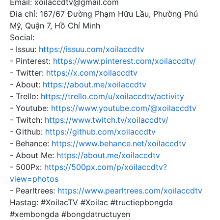
Email: xoilaccdtv@gmail.com
Đia chỉ: 167/67 Đường Phạm Hữu Lầu, Phường Phú
Mỹ, Quận 7, Hồ Chí Minh
Social:
- Issuu:
https://issuu.com/xoilaccdtv
- Pinterest:
https://www.pinterest.com/xoilaccdtv/
- Twitter:
https://x.com/xoilaccdtv
- About:
https://about.me/xoilaccdtv
- Trello:
https://trello.com/u/xoilaccdtv/activity
- Youtube:
https://www.youtube.com/@xoilaccdtv
- Twitch:
https://www.twitch.tv/xoilaccdtv/
- Github:
https://github.com/xoilaccdtv
- Behance:
https://www.behance.net/xoilaccdtv
- About Me:
https://about.me/xoilaccdtv
- 500Px:
https://500px.com/p/xoilaccdtv?
view=photos
- Pearltrees:
https://www.pearltrees.com/xoilaccdtv
Hastag: #XoilacTV #Xoilac #tructiepbongda
#xembongda #bongdatructuyen