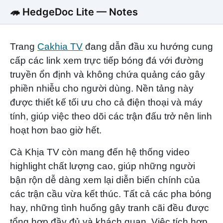
🦔 HedgeDoc Lite — Notes
Trang
Cakhia TV
đang dẫn đầu xu hướng cung
cấp các link xem trực tiếp bóng đá với đường
truyền ổn định và không chứa quảng cáo gây
phiền nhiễu cho người dùng. Nền tảng này
được thiết kế tối ưu cho cả điện thoại và máy
tính, giúp việc theo dõi các trận đấu trở nên linh
hoạt hơn bao giờ hết.
Cà Khịa TV còn mang đến hệ thống video
highlight chất lượng cao, giúp những người
bận rộn dễ dàng xem lại diễn biến chính của
các trận cầu vừa kết thúc. Tất cả các pha bóng
hay, những tình huống gây tranh cãi đều được
tổng hợp đầy đủ và khách quan. Việc tích hợp