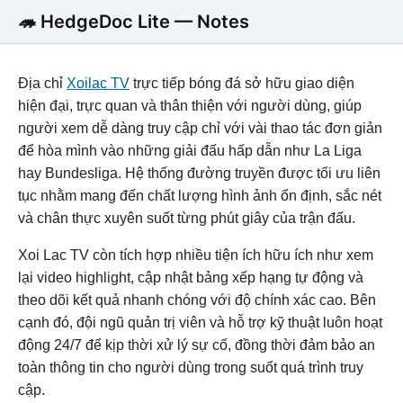
🦔 HedgeDoc Lite — Notes
Địa chỉ
Xoilac TV
trực tiếp bóng đá sở hữu giao diện
hiện đại, trực quan và thân thiện với người dùng, giúp
người xem dễ dàng truy cập chỉ với vài thao tác đơn giản
để hòa mình vào những giải đấu hấp dẫn như La Liga
hay Bundesliga. Hệ thống đường truyền được tối ưu liên
tục nhằm mang đến chất lượng hình ảnh ổn định, sắc nét
và chân thực xuyên suốt từng phút giây của trận đấu.
Xoi Lac TV còn tích hợp nhiều tiện ích hữu ích như xem
lại video highlight, cập nhật bảng xếp hạng tự động và
theo dõi kết quả nhanh chóng với độ chính xác cao. Bên
cạnh đó, đội ngũ quản trị viên và hỗ trợ kỹ thuật luôn hoạt
động 24/7 để kịp thời xử lý sự cố, đồng thời đảm bảo an
toàn thông tin cho người dùng trong suốt quá trình truy
cập.