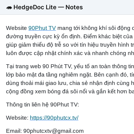
🦔 HedgeDoc Lite — Notes
Website
90Phut TV
mang tới không khí sôi động củ
đường truyền cực kỳ ổn định. Điểm khác biệt của 
giúp giảm thiểu độ trễ so với tín hiệu truyền hình
luôn được cập nhật chính xác và nhanh chóng nh
Tại trang web 90 Phút TV, yếu tố an toàn thông t
lớp bảo mật đa tầng nghiêm ngặt. Bên cạnh đó, t
dùng thoải mái giao lưu, chia sẻ nhận định cùng
cộng đồng xem bóng đá sôi nổi và gắn kết hơn ba
Thông tin liên hệ 90Phut TV:
Website:
https://90phutcx.tv/
Email: 90phutcxtv@gmail.com